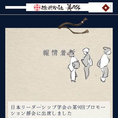
内
メニュー
容
を
ス
キ
ッ
プ
新着情報
日本リーダーシップ学会の第9回プロモー
ション部会に出席しました