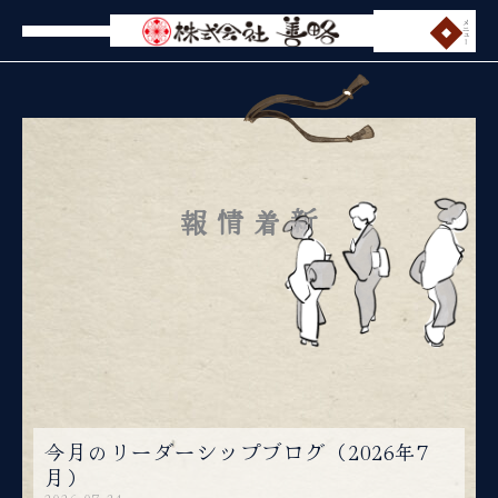
内
メニュー
容
を
ス
キ
ッ
プ
新着情報
ペ
ペ
ペ
ペ
今月のリーダーシップブログ（2026年7
ー
ー
ー
ー
月）
ジ
ジ
ジ
ジ