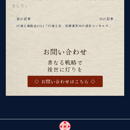
ました。
Prev
Nex
前の記事
次の記事
IT導入補助金2022「IT導入支援事業者」の認定を受けました
医療業界向け経営コンサルタント協会にてオンライン研修収録を実施しました
お問い合わせ
善なる戦略で
後世に灯りを
◇ お問い合わせはこちら ◇