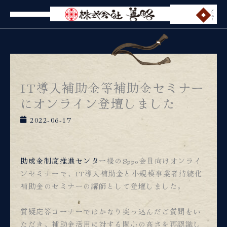
内
メニュー
容
を
ス
キ
ッ
プ
IT導入補助金等補助金セミナー
にオンライン登壇しました
2022-06-17
助成金制度推進センター
様のSppo会員向けオンライ
ンセミナーで、IT導入補助金と小規模事業者持続化
補助金のセミナーの講師として登壇しました。
質疑応答コーナーではかなり突っ込んだご質問をい
ただき、補助金活用に対する関心の高さを再認識し