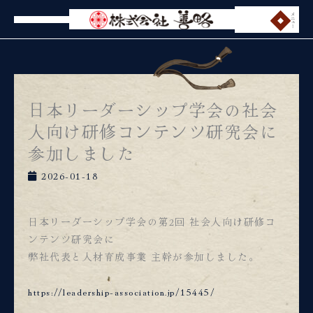
内
メニュー
容
を
ス
キ
ッ
日本リーダーシップ学会の社会
プ
人向け研修コンテンツ研究会に
参加しました
2026-01-18
日本リーダーシップ学会の第2回 社会人向け研修コ
ンテンツ研究会に
弊社代表と人材育成事業 主幹が参加しました。
https://leadership-association.jp/15445/