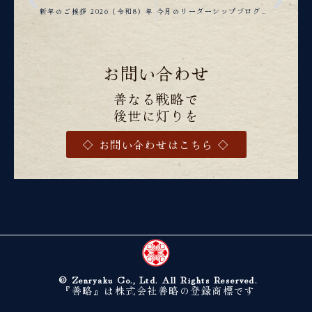
新年のご挨拶 2026（令和8）年
今月のリーダーシップブログ（2026年1月）
お問い合わせ
善なる戦略で
後世に灯りを
◇ お問い合わせはこちら ◇
© Zenryaku Co., Ltd. All Rights Reserved.
『善略』は株式会社善略の登録商標です