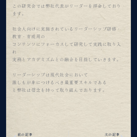
この研究会では弊社代表がリーダーを拝命しており
ます。
社会人向けに実施されているリーダーシップ研修・
教育・育成用の
コンテンツにフォーカスして研究して実践に取り入
れ
実務とアカデミズムとの融合を目指していきます。
リーダーシップは現代社会において
誰しもが身につけるべき最重要スキルである
と弊社は信念を持って取り組んでおります。
Prev
Nex
前の記事
次の記事